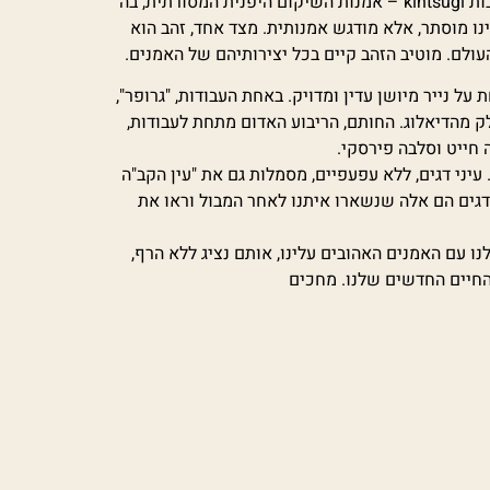
אניה וסלבה, הקרובים לפילוסופיה של המאסטרים היפניים ולפילוסופיה של השקפת החיים היפנית, מחליטים שהם ילכו בעקבות kintsugi – אמנות השיקום היפנית המסורתית, בה
נו מוסתר, אלא מודגש אמנותית. מצד אחד, זהב הוא
עולם. מוטיב הזהב קיים בכל יצירותיהם של האמנים.
ל נייר מיושן עדין ומדויק. באחת העבודות, "גרופר",
ק מהדיאלוג. החותם, הריבוע האדום מתחת לעבודות,
עיני דגים, ללא עפעפיים, מסמלות גם את "עין הקב"ה
דגים הם אלה שנשארו איתנו לאחר המבול וראו את
נו עם האמנים האהובים עלינו, אותם נציג ללא הרף,
מהחיים החדשים שלנו. מחכים