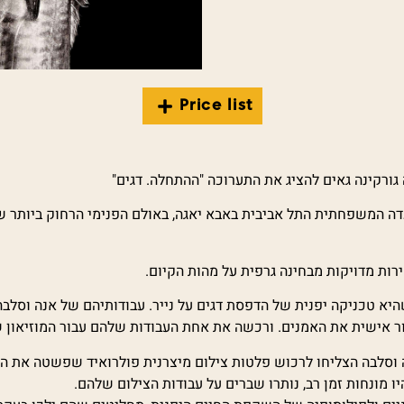
Price list
גורקינה גאים להציג את התערוכה "ההתחלה. דגים"
1 באוגוסט 2024 ועד סוף ינואר 2025, במסעדה המשפחתית התל אביבית באבא יאגה, באולם הפנ
רות מדויקות מבחינה גרפית על מהות הקיום.
יא טכניקה יפנית של הדפסת דגים על נייר. עבודותיהם של אנה וסלבה 
גור אישית את האמנים. ורכשה את אחת העבודות שלהם עבור המוזיאון 
 וסלבה הצליחו לרכוש פלטות צילום מיצרנית פולרואיד שפשטה את הרג
מונחות זמן רב, נותרו שברים על עבודות הצילום שלהם.