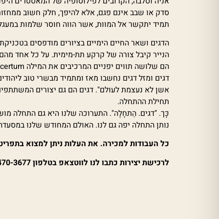
סדק או שבב אינם פגם, אלא להיפך, חלק חשוב ממחזור 
תמיד יתקשר אל המוות, אשר הווה חוסר שלמות במעגל הח
הדגים ושאר החיים הימיים בציורים מודפסים בטכניקת ה
הנייר קיבל צורה של קרקע תת-מימית. על כל אחד מהם 
הם שלושה תווים יפניים המרכיבים את המילה incertum (ערפול, אי-ודאות, אי-קביעה). במקביל, זה שם האתר של האמנים אנה חייט וסלבה פירסקי.
דגים ומזל דגים נחשבו מאז ומתמיד מבשרי טוב ליהודים
אשן לא נעצמת לעולם". דגים הם גם יצורים המשתתפים
תחילת ההתחלה.
כָּך. "דגים. הַתחָלָה". התערוכה שלנו היא גם התחלה 
נותן התחלה יפה גם לנו. האולם המחודש שלנו במסעדה 
כל העבודות למכירה. את העלות ניתן למצוא בתפריט 
לרכישת יצירות כתבו לנו לווטצאפ בטלפון 053-470-3677.