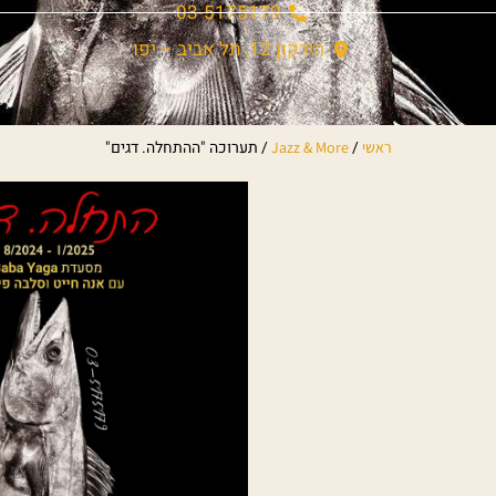
03-5175179
הירקון 12, תל אביב – יפו
/
/
תערוכה "ההתחלה. דגים"
ראשי
Jazz & More