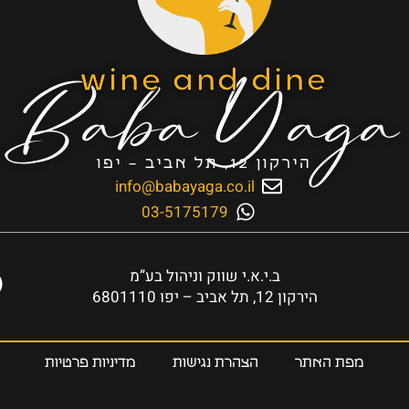
Baba Yaga
wine and dine
הירקון 12, תל אביב – יפו
info@babayaga.co.il
03-5175179
ב.י.א.י שווק וניהול בע”מ
הירקון 12, תל אביב – יפו 6801110
מפת האתר
הצהרת נגישות
מדיניות פרטיות