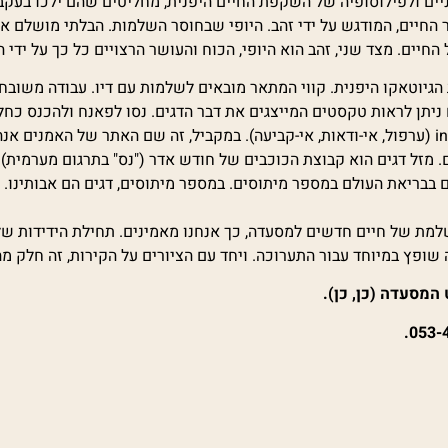
החיים, המודגש על ידי זהב. היופי שבחוסר השלמות. הבלתי מושלם אי
יים. מצד שני, זהב הוא היופי, הכוח והעושר הרצויים כל כך על ידי ה
גיוטאקו היפנית. קווי המתאר מובאים לשלמות עם דיו. עבודה משובחת ע
ניתן לראות טקסטים המייצגים את דבר הדגים. נסו לפאנח ולהכנס כחל
. מזל דגים הוא קבוצת הכוכבים של חודש אדר ("נס" בתרגום מערמית). 
 בבריאת העולם במספר מיתוסים. במספר מיתוסים, דגים הם אבותינו. 
מושלמת של חיים חדשים למסעדה, כך אנחנו מאמינים. תחילת הידידות של
שופץ במיוחד עבור התערוכה. ויחד עם הציורים על הקירות, זה חלק 
המסעדה (כן, כן).