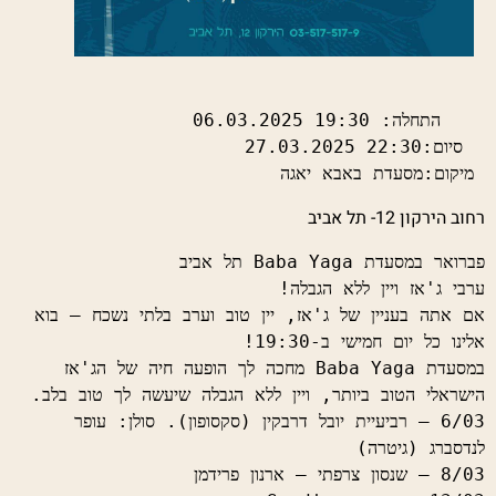
 מיקום:מסעדת באבא יאגה
רחוב הירקון 12- תל אביב
אם אתה בעניין של ג'אז, יין טוב וערב בלתי נשכח – בוא 
במסעדת Baba Yaga מחכה לך הופעה חיה של הג'אז 
6/03 – רביעיית יובל דרבקין (סקסופון). סולן: עופר 