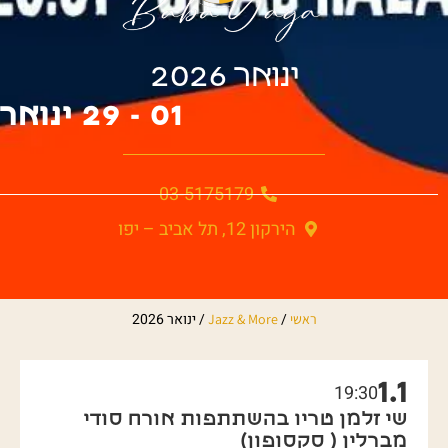
ינואר 2026
01 - 29 ינואר
03-5175179
הירקון 12, תל אביב – יפו
/
/
ינואר 2026
ראשי
Jazz & More
1.1
19:30
שי זלמן טריו בהשתתפות אורח סודי
מברלין ( סקסופון)