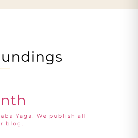
oundings
onth
Baba Yaga. We publish all
r blog.