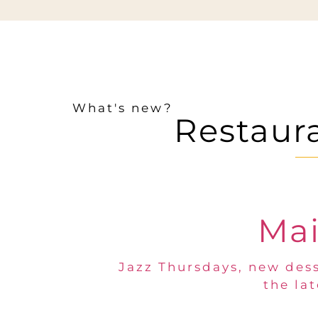
What's new?
Restaur
Mai
Jazz Thursdays, new dess
the la