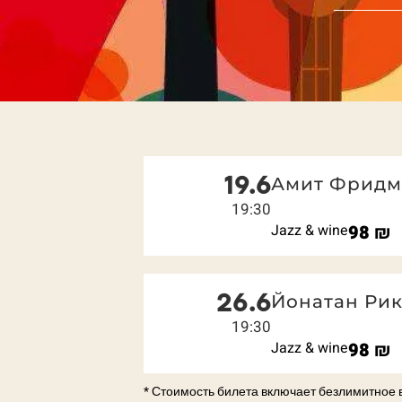
19.6
Амит Фридм
19:30
Jazz & wine
98
₪
26.6
Йонатан Рик
19:30
Jazz & wine
98
₪
* Стоимость билета включает безлимитное 