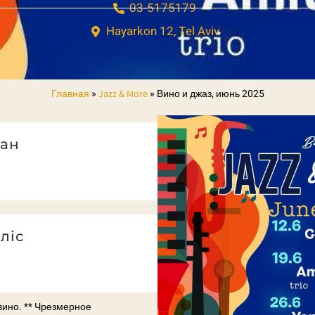
03-5175179
Hayarkon 12, Tel Aviv
»
»
Вино и джаз, июнь 2025
Главная
Jazz & More
ан
ліс
вино. ** Чрезмерное