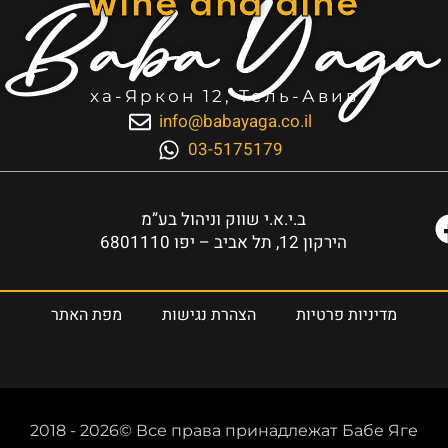
Baba Yaga
wine and dine
ха-Яркон 12, Тель-Авив
info@babayaga.co.il
03-5175179
ב.י.א.י שווק וניהול בע”מ
הירקון 12, תל אביב – יפו 6801110
מדיניות פרטיות
הצהרת נגישות
מפת האתר
2018 - 2026
© Все права принадлежат Бабе Яге