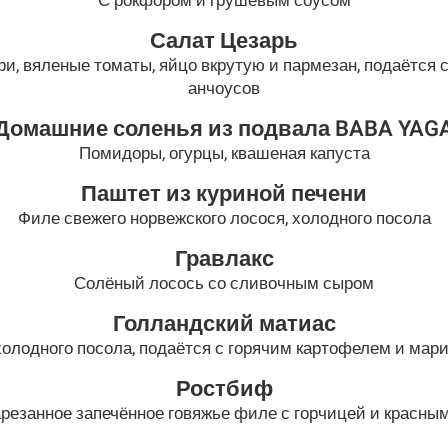
С рокфором и грушевым соусом
Салат Цезарь
ри, вяленые томаты, яйцо вкрутую и пармезан, подаётся 
анчоусов
Домашние соленья из подвала BABA YAG
Помидоры, огурцы, квашеная капуста
Паштет из куриной печени
Филе свежего норвежского лосося, холодного посола
Гравлакс
Солёный лосось со сливочным сыром
Голландский матиас
олодного посола, подаётся с горячим картофелем и ма
Ростбиф
арезанное запечённое говяжье филе с горчицей и красны