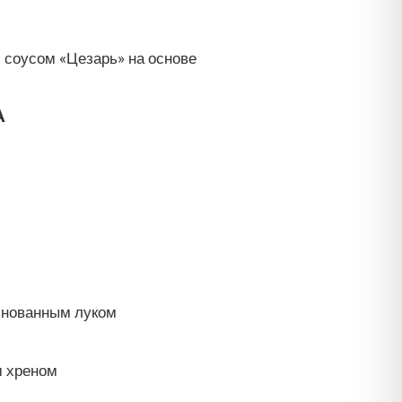
с соусом «Цезарь» на основе
A
ринованным луком
м хреном