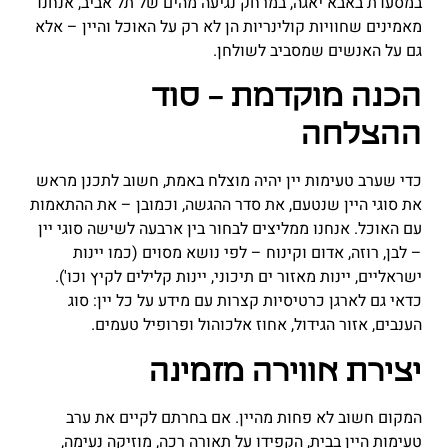
במסעדת באבא יאגה, במרחק נגיעה מהים של תל אביב, אנחנו
מאמינים שחוויות קולינריות הן לא רק על האוכל והיין – אלא
גם על האנשים שמסביב לשולחן.
הכנה מוקדמת – סוד
ההצלחה
כדי שערב טעימות יין יהיה מוצלח באמת, חשוב לתכנן מראש
את סוגי היין שנטעם, את סדר ההגשה, וכמובן – את ההתאמות
עם האוכל. אנחנו ממליצים לבחור בין ארבעה לשישה סוגי יין
– לבן, רוזה, אדום וקינוח – לפי נושא מסוים (כמו יינות
ישראליים, יינות מאזור ים תיכוני, יינות קלילים לקיץ וכו').
כדאי גם לארגן כרטיסיות קצרות עם מידע על כל יין: סוג
הענבים, אזור הגידול, אחוז אלכוהול ופרופיל טעמים
.
יצירת אווירה מזמינה
המקום חשוב לא פחות מהיין. אם בחרתם לקיים את ערב
טעימות היין בבית, הקפידו על תאורה רכה, מוזיקה נעימה,