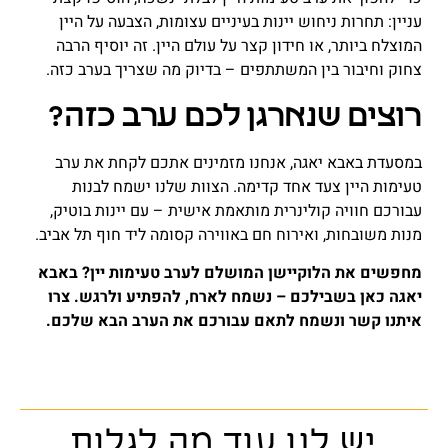
עניין: תחרות ניחוש יינות בעיניים עצומות, הצבעה על היין
המוצלח ביותר, או חידון קצר על עולם היין. זה יוסיף הרבה
צחוק וחיבור בין המשתתפים – בדיוק מה שצריך בערב כזה
.
רוצים שנארגן לכם ערב כזה
?
במסעדת באבא יאגה, אנחנו מזמינים אתכם לקחת את ערב
טעימות היין צעד אחד קדימה. הצוות שלנו ישמח לבנות
עבורכם חוויה קולינרית מותאמת אישית – עם יינות בוטיק,
מנות משובחות, ואירוח חם באווירה קסומה ליד חוף תל אביב
.
מחפשים את הלוקיישן המושלם לערב טעימות יין? באבא
יאגה כאן בשבילכם – נשמח לארח, להפתיע ולרגש. צרו
איתנו קשר ונשמח לתאם עבורכם את הערב הבא שלכם
.
יש לנו עוד מה לגלות