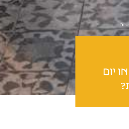
פשית?
ו יום
?