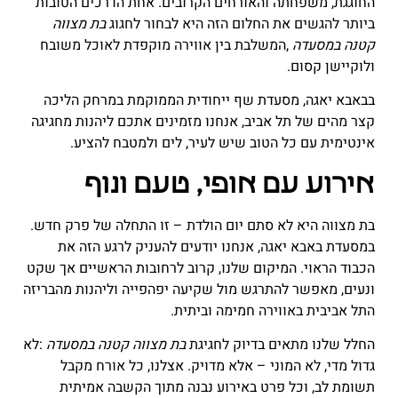
החוגגת, משפחתה והאורחים הקרובים. אחת הדרכים הטובות
ביותר להגשים את החלום הזה היא לבחור לחגוג
בת מצווה
קטנה במסעדה
,
המשלבת בין אווירה מוקפדת לאוכל משובח
ולוקיישן קסום
.
בבאבא יאגה, מסעדת שף ייחודית הממוקמת במרחק הליכה
קצר מהים של תל אביב, אנחנו מזמינים אתכם ליהנות מחגיגה
אינטימית עם כל הטוב שיש לעיר, לים ולמטבח להציע
.
אירוע עם אופי, טעם ונוף
בת מצווה היא לא סתם יום הולדת – זו התחלה של פרק חדש.
במסעדת באבא יאגה, אנחנו יודעים להעניק לרגע הזה את
הכבוד הראוי. המיקום שלנו, קרוב לרחובות הראשיים אך שקט
ונעים, מאפשר להתרגש מול שקיעה יפהפייה וליהנות מהבריזה
התל אביבית באווירה חמימה וביתית
.
החלל שלנו מתאים בדיוק לחגיגת
בת מצווה קטנה במסעדה
:
לא
גדול מדי, לא המוני – אלא מדויק. אצלנו, כל אורח מקבל
תשומת לב, וכל פרט באירוע נבנה מתוך הקשבה אמיתית