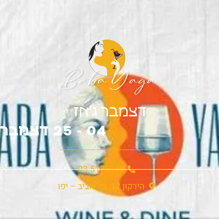
דצמבר ג'אז
04 - 25 דצמבר
03-5175179
הירקון 12, תל אביב – יפו