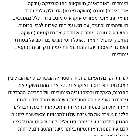
מיוחדים. באוקראינה, משקאות כמו הורילקה (וודקה
אוקראינית) ומורס (משקה פירות) הם חלק בלתי נפרד
מהאירוח. אוכל מסורתי אוקראיני מוגש בדרך כלל במפגשים
משפחתיים ובחגים, עם דגש על חום ואירוח לבבי. ברוסיה,
המשקה המזוהה ביותר הוא וודקה, אך גם קוואס (משקה
מחיטה) פופולרי מאוד. אוכל רוסי מוגש עם דגש על מסורת
והערכה להיסטוריה, והמנות מלוות לעיתים קרובות בטקסים
ייחודיים.
למרות הקרבה הגאוגרפית וההיסטוריה המשותפת, יש הבדל בין
המטבחים של רוסיה ואוקראינה. כל אחד מהם משקף את
התרבות, האקלים וההיסטוריה הייחודיים של המדינה. ההבדלים
ניכרים בהשפעות ההיסטוריות, בשימוש במרכיבים ובמנות
הייחודיות, וכן במסורות האירוח והמשקאות. הבנת ההבדלים
הללו מעשירה את ההערכה שלנו לתרבויות ומאפשרת ליהנות
ממגוון קולינרי עשיר יותר. פנו אלינו למסעדה ונשמח להציע
לכם את המנות האותנטיות ביותר משני המטבחים, לחווית