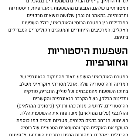
למרות הדמיון, קיימים הבדלים משמעותיים במאכלים
המסורתיים שלהם, הנובעים מהשפעות גיאוגרפיות, היסטוריות
ותרבותיות. במאמר זה נבחן שלושה נושאים מרכזיים
המבדילים בין המטבח הרוסי והאוקראיני, כולל השפעות
האקלים, המרכיבים הייחודיים והמנהגים הקולינריים המבדילים
ביניהם.
השפעות היסטוריות
וגאוגרפיות
המטבח האוקראיני הושפע מאוד מהמיקום הגאוגרפי של
המדינה וההיסטוריה שלה. אוכל מסורתי אוקראיני משלב
בתוכו השפעות מהמטבחים של פולין, הונגריה, טורקיה
ומדינות הבלקן, בשל הקרבה הגאוגרפית והקשרים
ההיסטוריים. לדוגמה, מנות כמו ורניקי (כיסונים ממולאים)
והולובצי (עלים ממולאים) משקפות את ההשפעות הללו.
השימוש הנרחב בדגים מלוחים, פטריות ודגנים כמו כוסמת
משקף את האקלים הקר והמשאבים הטבעיים של רוסיה.
ההבדלים באקלים, במקורות המזון ובתרבות השפיעו על פיתוח