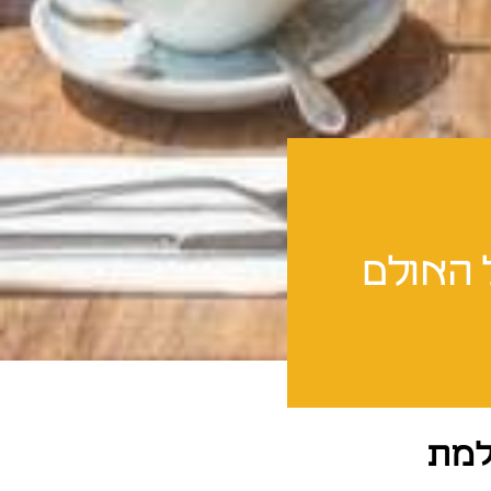
 האולם
למת