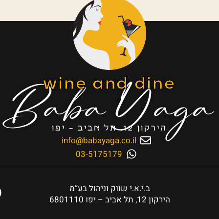
Baba Yaga
wine and dine
הירקון 12, תל אביב – יפו
info@babayaga.co.il
03-5175179
ב.י.א.י שווק וניהול בע”מ
הירקון 12, תל אביב – יפו 6801110