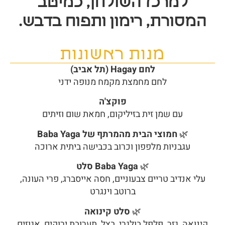
למרכז השולחן, כמיטב
המסורת, רימון ותפוח בדבש.
מנות ראשונות
לחם Hagay (תל אביב)
לחם מחמצת מקמח מנופה ידני
פוקצ'ה
עם שמן זית בזיליקום, חמאת שום וזיתים
🌿
חמוצי הבית מהמרתף של Baba Yaga
עגבניות מלפפון וכרוב בכבישה ביתית ארוכה
🌿
Baba Yaga סלט
עלי אנדיב טריים צבעוניים, חסה אייסברג, פרי העונה,
ברוטב וינגרט
🌿
סלט קינואה
קינואה, גזר, פלפל בולגרי, בצל, תערובת ירוקים, אגוזים