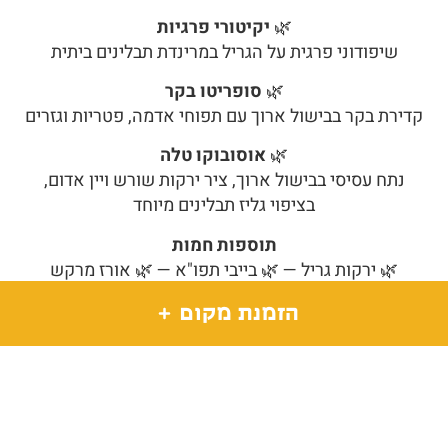
🌿
יקיטורי פרגיות
שיפודוני פרגית על הגריל במרינדת תבלינים ביתית
🌿
סופריטו בקר
קדירת בקר בבישול ארוך עם תפוחי אדמה, פטריות וגזרים
🌿
אוסובוקו טלה
נתח עסיסי בבישול ארוך, ציר ירקות שורש ויין אדום,
בציפוי גליז תבלינים מיוחד
תוספות חמות
🌿 ירקות גריל — 🌿 בייבי תפו"א — 🌿 אורז מרקש
🌿
מנה עיקרית טבעונית/ללא גלוטן
הזמנת מקום
פסטה Yaga - פטוצ'יני (ללא ביצים), בתיבול עדין של שמן
זית, רוטב אדום ובזיליקום
מנה עיקרית צמחונית
קרייפלך (ורניקי) תפוח אדמה בעבודת יד