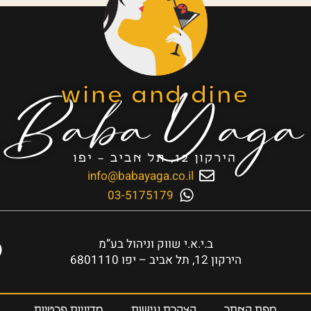
Baba Yaga
wine and dine
הירקון 12, תל אביב – יפו
info@babayaga.co.il
03-5175179
ב.י.א.י שווק וניהול בע”מ
הירקון 12, תל אביב – יפו 6801110
מפת האתר
הצהרת נגישות
מדיניות פרטיות