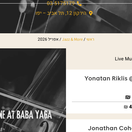
03-5175179
הירקון 12, תל אביב – יפו
/
/
אפריל 2026
ראשי
Jazz & More
Live Mu
Yonatan Riklis 
₪
4
Jonathan Coh