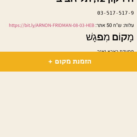
03-517-517-9
עלות: ש"ח 50 אתר:
https://bit.ly/ARNON-FRIDMAN-08-03-HEB
מָקוֹם מִפגָשׁ
מסעדת באבא יאגה
הזמנת מקום
הירקון 12
תל אביב יפו,
+ Google Map
יש לנו עוד מה לגלות