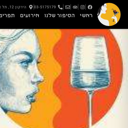
03-5175179
הירקון 12, תל אביב – יפו
ראשי
הסיפור שלנו
אירועים
תפריט