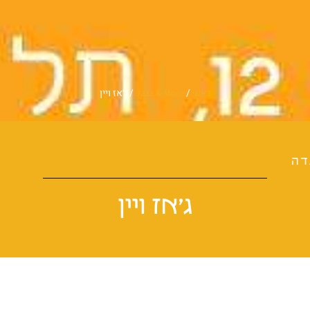
/
/
ג׳אז ויין
ראשי
Jazz & More
דה
ג׳אז ויין