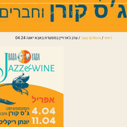
03-5175179
הירקון 12, תל אביב – יפו
/
/
ערב ג'אז ויין במסעדת באבא יאגה 04.24
ראשי
Jazz & More