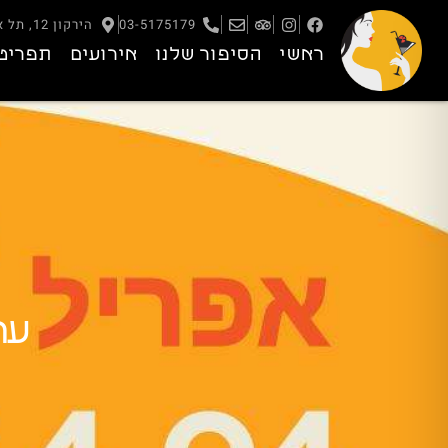
03-5175179
הירקון 12, תל אביב – יפו
ראשי
הסיפור שלנו
אירועים
תפריט
ער