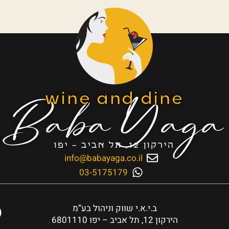
Baba Yaga
wine and dine
הירקון 12, תל אביב – יפו
info@babayaga.co.il
03-5175179
ב.י.א.י שווק וניהול בע”מ
הירקון 12, תל אביב – יפו 6801110