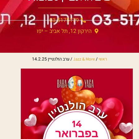
03-5175179
הירקון 12, תל אביב – יפו
/
/
ערב הולנטיין 14.2.25
ראשי
Jazz & More