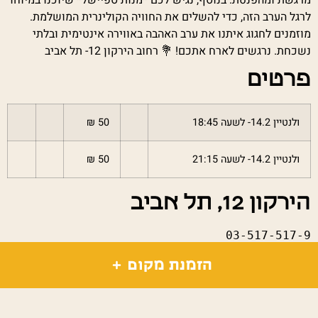
לרגל הערב הזה, כדי להשלים את החוויה הקולינרית המושלמת.
מוזמנים לחגוג איתנו את ערב האהבה באווירה אינטימית ובלתי
נשכחת. נרגשים לארח אתכם! 💐 רחוב הירקון 12- תל אביב
פרטים
ולנטיין 14.2- לשעה 18:45
50 ₪
ולנטיין 14.2- לשעה 21:15
50 ₪
הירקון 12, תל אביב
03-517-517-9
עלות: ש"ח 98 אתר:
הזמנת מקום
https://bit.ly/ValentinesDay14-2-HEB
מָקוֹם מִפגָשׁ