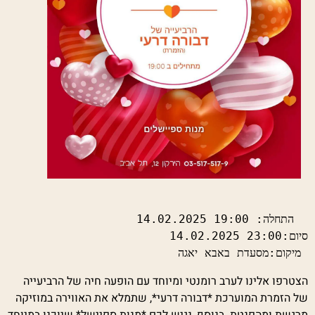
 מיקום:מסעדת באבא יאגה
הצטרפו אלינו לערב רומנטי ומיוחד עם הופעה חיה של הרביעייה
של הזמרת המוערכת *דבורה דרעי*, שתמלא את האווירה במוזיקה
מרגשת ומהפנטת. בנוסף, נגיש לכם *מנות ספיישל* שיוכנו במיוחד