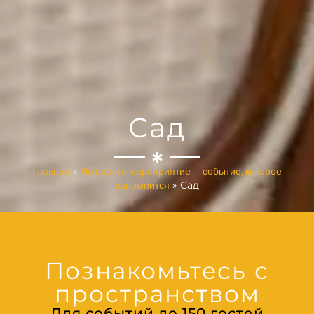
Сад
Главная
Не просто мероприятие — событие, которое
»
запомнится
»
Сад
Познакомьтесь с
пространством
Для событий до 150 гостей