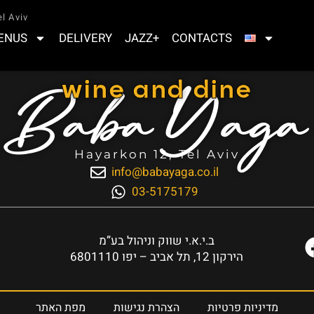
l Aviv
ENUS
DELIVERY
JAZZ+
CONTACTS
Baba Yaga
wine and dine
Hayarkon 12, Tel Aviv
info@babayaga.co.il
03-5175179
ב.י.א.י שווק וניהול בע”מ
הירקון 12, תל אביב – יפו 6801110
מדיניות פרטיות
הצהרת נגישות
מפת האתר