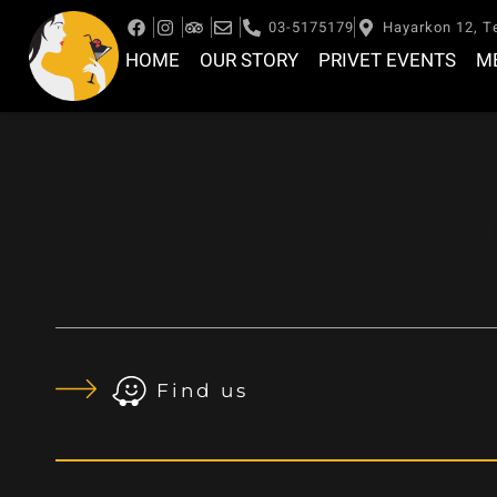
03-5175179
Hayarkon 12, Te
HOME
OUR STORY
PRIVET EVENTS
M
Find us